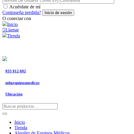
Acuérdate de mí
Contraseña perdida?
O conectar con
Inicio
Llamar
Tienda
¡
DELIVERY GRATIS
LAS 24 HORAS! POR COMP
935 912 692
mhgequiposmedicos
Ubicación
Inicio
Tienda
Alquiler de Equipos Médicos