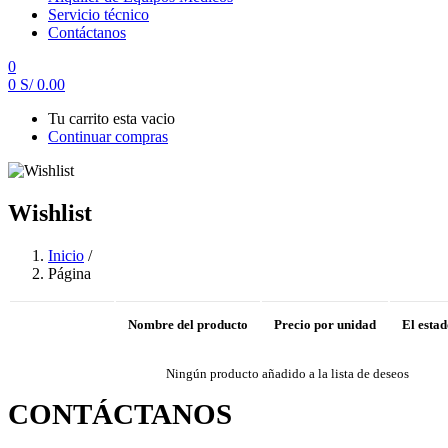
Servicio técnico
Contáctanos
0
0
S/
0.00
Tu carrito esta vacio
Continuar compras
Wishlist
Inicio
/
Página
Nombre del producto
Precio por unidad
El estad
Ningún producto añadido a la lista de deseos
CONTÁCTANOS