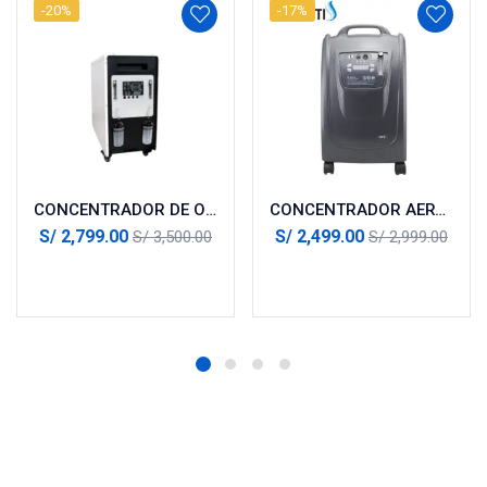
-20%
-17%
CONCENTRADOR DE OXIGENO OLIVE – 20LPM
CONCENTRADOR AERTI 10LPM TECNOLOGIA AMERICANA
S/
2,799.00
S/
2,499.00
S/
3,500.00
S/
2,999.00
Añadir al carrito
Añadir al carrito