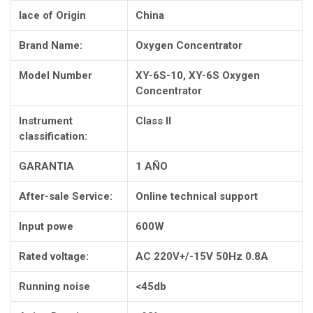
lace of Origin
China
Brand Name:
Oxygen Concentrator
Model Number
XY-6S-10, XY-6S Oxygen
Concentrator
Instrument
Class II
classification:
GARANTIA
1 AÑO
After-sale Service:
Online technical support
Input powe
600W
Rated voltage:
AC 220V+/-15V 50Hz 0.8A
Running noise
<45db