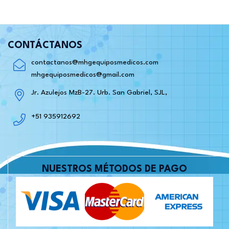
CONTÁCTANOS
contactanos@mhgequiposmedicos.com
mhgequiposmedicos@gmail.com
Jr. Azulejos MzB-27. Urb. San Gabriel, SJL,
+51 935912692
NUESTROS MÉTODOS DE PAGO