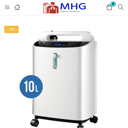
0
Inicio de sesión
-14%
Introduzca su nombre de usuario y contraseña para iniciar sesión.
Acuérdate de mí
Contraseña perdida?
O conectar con