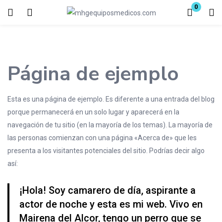
0
Inicio de sesión
Introduzca su nombre de usuario y contraseña para iniciar sesión.
Página de ejemplo
Esta es una página de ejemplo. Es diferente a una entrada del blog
porque permanecerá en un solo lugar y aparecerá en la
navegación de tu sitio (en la mayoría de los temas). La mayoría de
Acuérdate de mí
Contraseña perdida?
las personas comienzan con una página «Acerca de» que les
presenta a los visitantes potenciales del sitio. Podrías decir algo
así:
¡Hola! Soy camarero de día, aspirante a
O conectar con
actor de noche y esta es mi web. Vivo en
Mairena del Alcor, tengo un perro que se