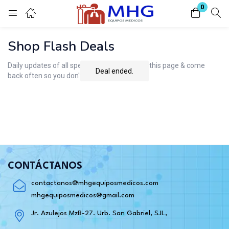
0
Inicio de sesión
Shop Flash Deals
Introduzca su nombre de usuario y contraseña para iniciar sesión.
Daily updates of all special deals. Bookmark this page & come
Deal ended.
back often so you don't miss it!
Acuérdate de mí
Contraseña perdida?
CONTÁCTANOS
contactanos@mhgequiposmedicos.com
mhgequiposmedicos@gmail.com
O conectar con
Jr. Azulejos MzB-27. Urb. San Gabriel, SJL,